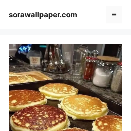
Skip
to
sorawallpaper.com
Menu
content